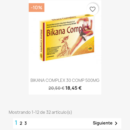
-10%
favorite_border
BIKANA COMPLEX 30 COMP 500MG
18,45 €
20,50 €
Mostrando 1-12 de 32 artículo(s)
1

Siguiente
2
3