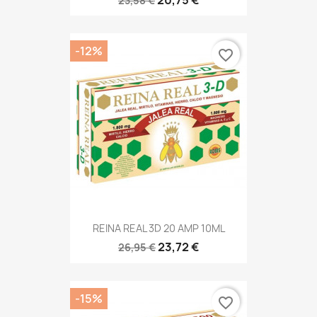
20,75 €
23,58 €
-12%
favorite_border
REINA REAL 3D 20 AMP 10ML
23,72 €
26,95 €
-15%
favorite_border