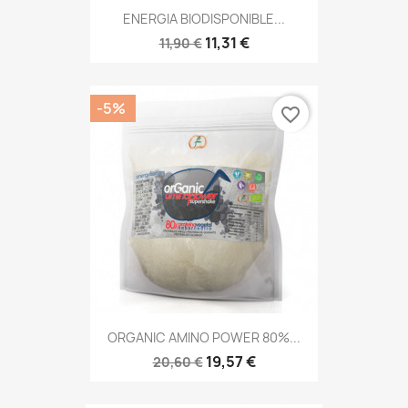
ENERGIA BIODISPONIBLE...
11,31 €
11,90 €
-5%
favorite_border
ORGANIC AMINO POWER 80%...
19,57 €
20,60 €