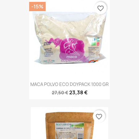
-15%
favorite_border
MACA POLVO ECO DOYPACK 1000 GR
23,38 €
27,50 €
favorite_border