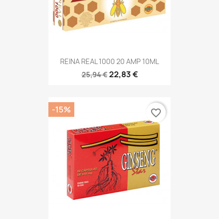
REINA REAL 1000 20 AMP 10ML
22,83 €
25,94 €
-15%
favorite_border