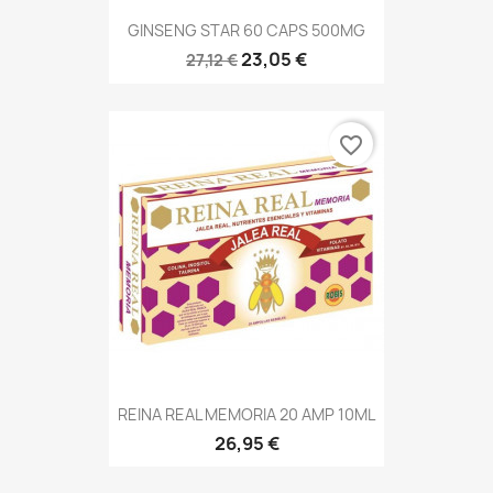
GINSENG STAR 60 CAPS 500MG
23,05 €
27,12 €
favorite_border
REINA REAL MEMORIA 20 AMP 10ML
26,95 €