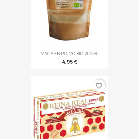
MACA EN POLVO BIO 200GR
4,95 €
favorite_border